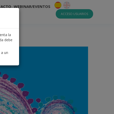
TACTO
WEBINAR/EVENTOS
ACCESO USUARIOS
enta la
uda debe
 a un