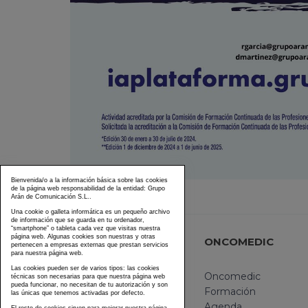
Bienvenida/o a la información básica sobre las cookies
de la página web responsabilidad de la entidad: Grupo
Arán de Comunicación S.L..
Una cookie o galleta informática es un pequeño archivo
de información que se guarda en tu ordenador,
“smartphone” o tableta cada vez que visitas nuestra
página web. Algunas cookies son nuestras y otras
ONCOMEDIC
pertenecen a empresas externas que prestan servicios
para nuestra página web.
Las cookies pueden ser de varios tipos: las cookies
Oncomedic
técnicas son necesarias para que nuestra página web
pueda funcionar, no necesitan de tu autorización y son
Formación
las únicas que tenemos activadas por defecto.
Agenda