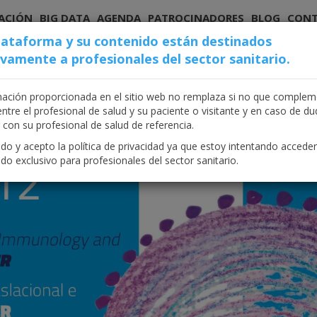
ACIÓN
BIG DATA
AGENDA
PATROCINADORES
BLOG
CON
lataforma y su contenido están destinados
ivamente a profesionales del sector sanitario.
FIT CÁNCER 12
mación proporcionada en el sitio web no remplaza si no que complem
entre el profesional de salud y su paciente o visitante y en caso de d
 con su profesional de salud de referencia.
o y acepto la política de privacidad ya que estoy intentando acceder
do exclusivo para profesionales del sector sanitario.