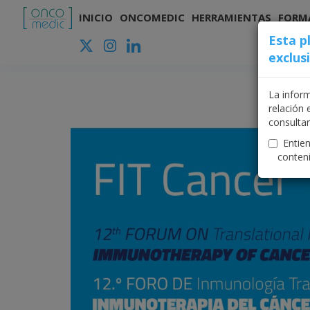
INICIO
ONCOMEDIC
HERRAMIENTAS
FORM
Esta p
Inicio
>
FIT CÁNCER 12
exclus
La infor
relación 
consultar
Entiend
conteni