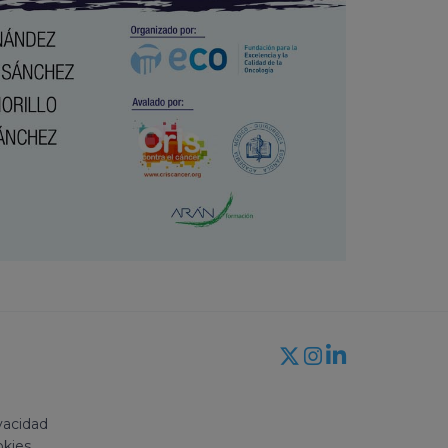
l
ivacidad
okies