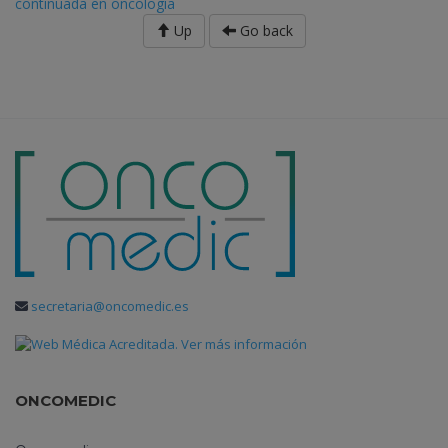
continuada en oncología
Up
Go back
secretaria@oncomedic.es
ONCOMEDIC