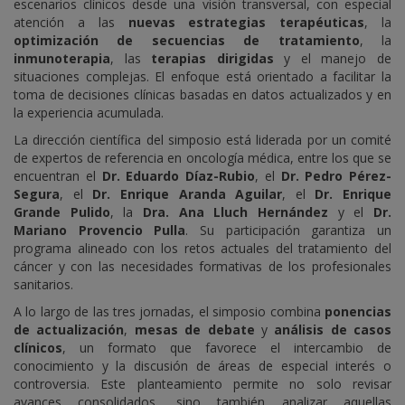
escenarios clínicos desde una visión transversal, con especial
atención a las
nuevas estrategias terapéuticas
, la
optimización de secuencias de tratamiento
, la
inmunoterapia
, las
terapias dirigidas
y el manejo de
situaciones complejas. El enfoque está orientado a facilitar la
toma de decisiones clínicas basadas en datos actualizados y en
la experiencia acumulada.
La dirección científica del simposio está liderada por un comité
de expertos de referencia en oncología médica, entre los que se
encuentran el
Dr. Eduardo Díaz-Rubio
, el
Dr. Pedro Pérez-
Segura
, el
Dr. Enrique Aranda Aguilar
, el
Dr. Enrique
Grande Pulido
, la
Dra. Ana Lluch Hernández
y el
Dr.
Mariano Provencio Pulla
. Su participación garantiza un
programa alineado con los retos actuales del tratamiento del
cáncer y con las necesidades formativas de los profesionales
sanitarios.
A lo largo de las tres jornadas, el simposio combina
ponencias
de actualización
,
mesas de debate
y
análisis de casos
clínicos
, un formato que favorece el intercambio de
conocimiento y la discusión de áreas de especial interés o
controversia. Este planteamiento permite no solo revisar
avances consolidados, sino también analizar aquellas