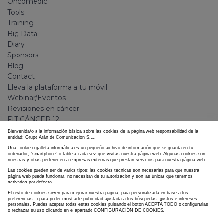
Oncomedic
Tools
Training
Big Data
Diary
Sponsors
Blog
Contact
Lleva la plataforma a tu móvil
Webinar/Eventos
Revisiones en cáncer
FIT CÁNCER 12
GOTEL
Bienvenida/o a la información básica sobre las cookies de la página web responsabilidad de la
entidad: Grupo Arán de Comunicación S.L..
Camino a Windy City
Una cookie o galleta informática es un pequeño archivo de información que se guarda en tu
Plan de transición hacia la nueva normalidad
ordenador, “smartphone” o tableta cada vez que visitas nuestra página web. Algunas cookies son
nuestras y otras pertenecen a empresas externas que prestan servicios para nuestra página web.
Las cookies pueden ser de varios tipos: las cookies técnicas son necesarias para que nuestra
LEGAL
página web pueda funcionar, no necesitan de tu autorización y son las únicas que tenemos
activadas por defecto.
El resto de cookies sirven para mejorar nuestra página, para personalizarla en base a tus
Legal Warning
preferencias, o para poder mostrarte publicidad ajustada a tus búsquedas, gustos e intereses
personales. Puedes aceptar todas estas cookies pulsando el botón ACEPTA TODO o configurarlas
Privacy and data protection policy
o rechazar su uso clicando en el apartado CONFIGURACIÓN DE COOKIES.