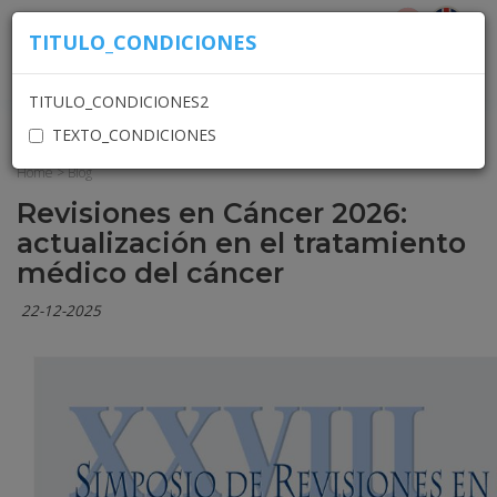
TITULO_CONDICIONES
ACCESO USUARIOS
TITULO_CONDICIONES2
TEXTO_CONDICIONES
Home
>
Blog
Revisiones en Cáncer 2026:
actualización en el tratamiento
médico del cáncer
22-12-2025