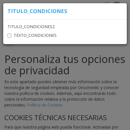
TITULO_CONDICIONES
ACCESO USUARIOS
TITULO_CONDICIONES2
TEXTO_CONDICIONES
Home
Personaliza tus opciones
de privacidad
En este apartado puedes obtener más información sobre la
tecnología de seguridad empleada por Oncomedic y conocer
nuestra política de cookies. Además, aquí encontrarás todo
sobre la información relativa a la protección de datos
personales:
Política de Cookies
COOKIES TÉCNICAS NECESARIAS
Para que nuestra página web pueda funcionar. Activadas por