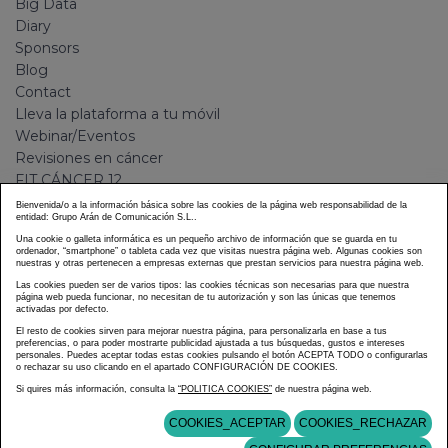
Big Data
Diary
Sponsors
Blog
Contact
Lleva la plataforma a tu móvil
Webinar/Eventos
Revisiones en cáncer
FIT CÁNCER 12
GOTEL
Bienvenida/o a la información básica sobre las cookies de la página web responsabilidad de la
entidad: Grupo Arán de Comunicación S.L..
Camino a Windy City
Una cookie o galleta informática es un pequeño archivo de información que se guarda en tu
Plan de transición hacia la nueva normalidad
ordenador, “smartphone” o tableta cada vez que visitas nuestra página web. Algunas cookies son
nuestras y otras pertenecen a empresas externas que prestan servicios para nuestra página web.
Las cookies pueden ser de varios tipos: las cookies técnicas son necesarias para que nuestra
LEGAL
página web pueda funcionar, no necesitan de tu autorización y son las únicas que tenemos
activadas por defecto.
El resto de cookies sirven para mejorar nuestra página, para personalizarla en base a tus
Legal Warning
preferencias, o para poder mostrarte publicidad ajustada a tus búsquedas, gustos e intereses
personales. Puedes aceptar todas estas cookies pulsando el botón ACEPTA TODO o configurarlas
Privacy and data protection policy
o rechazar su uso clicando en el apartado CONFIGURACIÓN DE COOKIES.
Cookie Policy
Si quires más información, consulta la
“POLITICA COOKIES”
de nuestra página web.
COOKIES_ACEPTAR
COOKIES_RECHAZAR