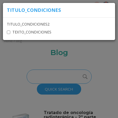
TITULO_CONDICIONES
ACCESO USUARIOS
TITULO_CONDICIONES2
TEXTO_CONDICIONES
Home
>
Blog
Blog
QUICK SEARCH
Tratado de oncología
radioterápica - 2ª parte