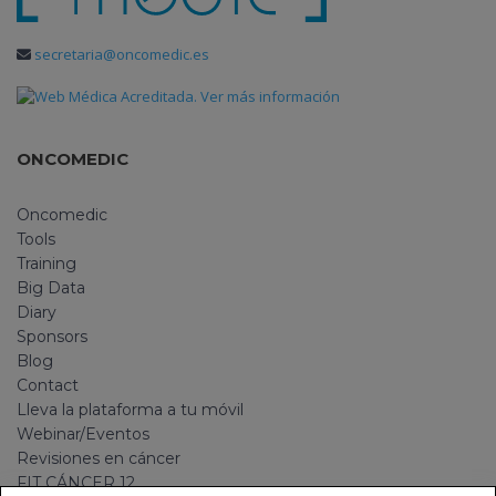
secretaria@oncomedic.es
ONCOMEDIC
Oncomedic
Tools
Training
Big Data
Diary
Sponsors
Blog
Contact
Lleva la plataforma a tu móvil
Webinar/Eventos
Revisiones en cáncer
FIT CÁNCER 12