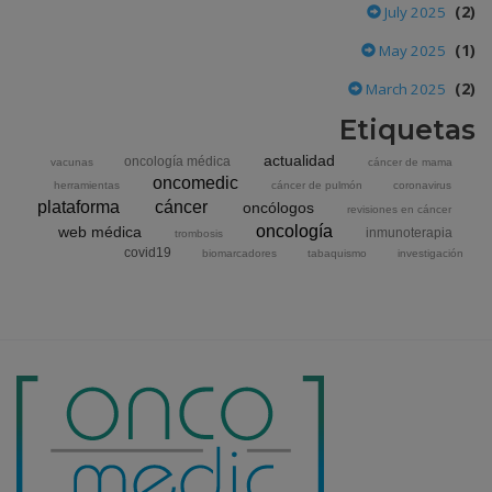
(2)
July 2025
(1)
May 2025
(2)
March 2025
Etiquetas
actualidad
oncología médica
vacunas
cáncer de mama
oncomedic
herramientas
cáncer de pulmón
coronavirus
plataforma
cáncer
oncólogos
revisiones en cáncer
oncología
web médica
inmunoterapia
trombosis
covid19
biomarcadores
tabaquismo
investigación