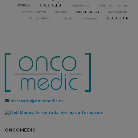
oncología
covid19
herramientas
revisiones en cáncer
web médica
cáncer de mama
vacunas
investigación
plataforma
biomarcadores
trombosis
coronavirus
secretaria@oncomedic.es
ONCOMEDIC