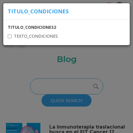
TITULO_CONDICIONES
ACCESO USUARIOS
TITULO_CONDICIONES2
TEXTO_CONDICIONES
Home
>
Blog
Blog
QUICK SEARCH
La inmunoterapia traslacional
busca en el FIT Cancer 12