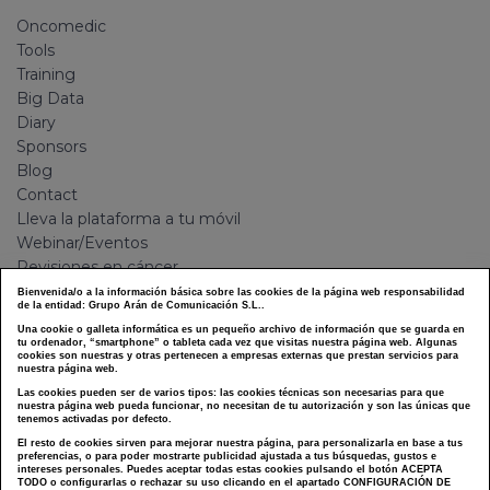
Oncomedic
Tools
Training
Big Data
Diary
Sponsors
Blog
Contact
Lleva la plataforma a tu móvil
Webinar/Eventos
Revisiones en cáncer
FIT CÁNCER 12
Bienvenida/o a la información básica sobre las cookies de la página web responsabilidad
de la entidad: Grupo Arán de Comunicación S.L..
GOTEL
Una cookie o galleta informática es un pequeño archivo de información que se guarda en
Camino a Windy City
tu ordenador, “smartphone” o tableta cada vez que visitas nuestra página web. Algunas
cookies son nuestras y otras pertenecen a empresas externas que prestan servicios para
Plan de transición hacia la nueva normalidad
nuestra página web.
Las cookies pueden ser de varios tipos: las cookies técnicas son necesarias para que
nuestra página web pueda funcionar, no necesitan de tu autorización y son las únicas que
LEGAL
tenemos activadas por defecto.
El resto de cookies sirven para mejorar nuestra página, para personalizarla en base a tus
preferencias, o para poder mostrarte publicidad ajustada a tus búsquedas, gustos e
Legal Warning
intereses personales. Puedes aceptar todas estas cookies pulsando el botón ACEPTA
TODO o configurarlas o rechazar su uso clicando en el apartado CONFIGURACIÓN DE